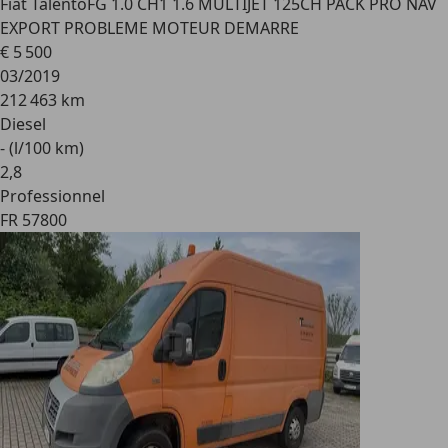
Fiat Talento
FG 1.0 CH1 1.6 MULTIJET 125CH PACK PRO NAV
EXPORT PROBLEME MOTEUR DEMARRE
€ 5 500
03/2019
212 463 km
Diesel
- (l/100 km)
2
,
8
Professionnel
FR 57800