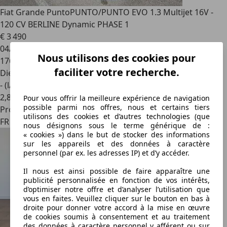
Fiat Grande Punto
PUNTO/PUNTO EVO 1.3 Multijet 16V -
120 CV BERLINE Dynamic PHASE 1
€ 3 490
04/2006
Nous utilisons des cookies pour
176 000 km
faciliter votre recherche.
Diesel
- (l/100 km)
2
,
8
Pour vous offrir la meilleure expérience de navigation
possible parmi nos offres, nous et certains tiers
Professionnel
utilisons des cookies et d’autres technologies (que
FR 71100
nous désignons sous le terme générique de :
« cookies ») dans le but de stocker des informations
sur les appareils et des données à caractère
personnel (par ex. les adresses IP) et d’y accéder.
Il nous est ainsi possible de faire apparaître une
publicité personnalisée en fonction de vos intérêts,
d’optimiser notre offre et d’analyser l’utilisation que
vous en faites. Veuillez cliquer sur le bouton en bas à
droite pour donner votre accord à la mise en œuvre
de cookies soumis à consentement et au traitement
des données à caractère personnel y afférent ou sur