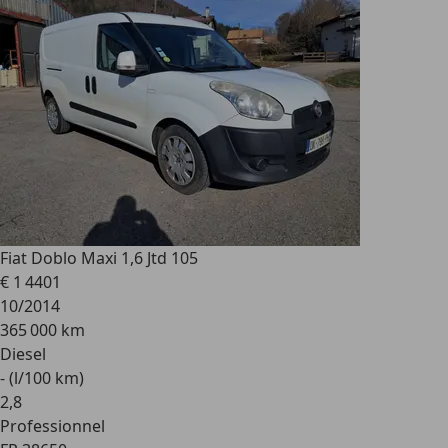
Fiat
Doblo Maxi 1,6 Jtd 105
€ 1 440
1
10/2014
365 000 km
Diesel
- (l/100 km)
2
,
8
Professionnel