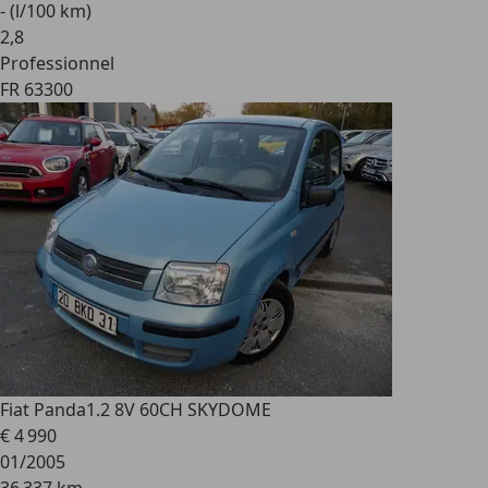
- (l/100 km)
2
,
8
Professionnel
FR 63300
Fiat Panda
1.2 8V 60CH SKYDOME
€ 4 990
01/2005