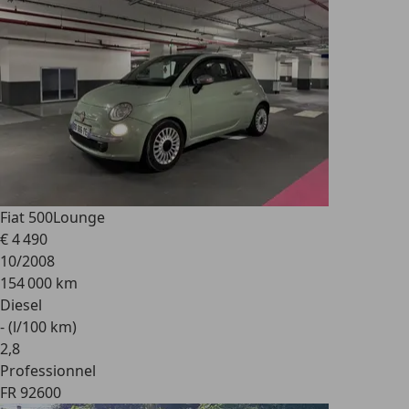
Fiat 500
Lounge
€ 4 490
10/2008
154 000 km
Diesel
- (l/100 km)
2
,
8
Professionnel
FR 92600