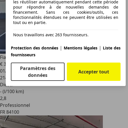
les réutiliser automatiquement pendant cette période
pour répondre à de nouvelles demandes de
financement. Sans ces cookies/outils, ces
fonctionnalités étendues ne peuvent être utilisées en
tout ou en partie.
Nous travaillons avec 263 fournisseurs.
|
|
Protection des données
Mentions légales
Liste des
fournisseurs
Fiat Fiorino
COMBI 1.3 MULTIJET 16V 75CH DPF 2010
€ 3 990
Paramètres des
01/2010
Accepter tout
données
214 140 km
Diesel
- (l/100 km)
2
,
8
Professionnel
FR 84100