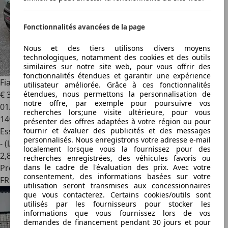
Fonctionnalités avancées de la page
Nous et des tiers utilisons divers moyens
technologiques, notamment des cookies et des outils
similaires sur notre site web, pour vous offrir des
fonctionnalités étendues et garantir une expérience
Fiat Panda
1.4l 100Hp 16V Sport
utilisateur améliorée. Grâce à ces fonctionnalités
étendues, nous permettons la personnalisation de
€ 3 990
notre offre, par exemple pour poursuivre vos
01/2007
recherches lors;une visite ultérieure, pour vous
140 500 km
présenter des offres adaptées à votre région ou pour
fournir et évaluer des publicités et des messages
Essence
personnalisés. Nous enregistrons votre adresse e-mail
- (l/100 km)
localement lorsque vous la fournissez pour des
2
,
8
recherches enregistrées, des véhicules favoris ou
dans le cadre de l'évaluation des prix. Avec votre
Professionnel
consentement, des informations basées sur votre
FR 06100
utilisation seront transmises aux concessionnaires
que vous contacterez. Certains cookies/outils sont
utilisés par les fournisseurs pour stocker les
informations que vous fournissez lors de vos
demandes de financement pendant 30 jours et pour