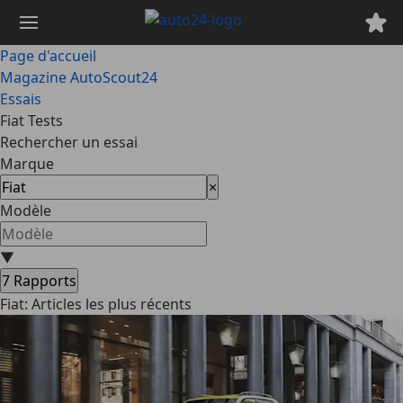
Passer
au
contenu
Page d'accueil
principal
Magazine AutoScout24
Essais
Fiat Tests
Rechercher un essai
Marque
×
Modèle
▼
7
Rapports
Fiat: Articles les plus récents