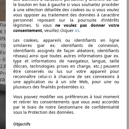
le bouton en bas à gauche si vous souhaitez procéder
à une sélection détaillée des cookies ou si vous voulez
vous opposer au traitement des données à caractère
personnel reposant sur la poursuite d’intérêts
Fiat Panda
1.2 i 69cv-2011
légitimes. Si vous
ne voulez pas donner votre
consentement
, veuillez cliquer
ici
.
€ 3 990
09/2011
Les cookies, appareils ou identifiants en ligne
106 000 km
similaires (par ex. identifiants de connexion,
identifiants assignés de façon aléatoire, identifiants
Essence
réseau) ainsi que toutes autres informations (par ex.
- (l/100 km)
type et informations de navigateur, langue, taille
2
,
8
d’écran, technologies prises en charge, etc.) peuvent
être conservés ou lus sur votre appareil pour
Professionnel
reconnaître celui-ci à chacune de ses connexions à
FR 63360
une application ou à un site Web, pour une ou
plusieurs des finalités présentées ici.
Vous pouvez modifier vos préférences à tout moment
et retirer les consentements que vous avez accordés
par le biais de notre Gestionnaire de confidentialité
sous la Protection des données.
Objectifs