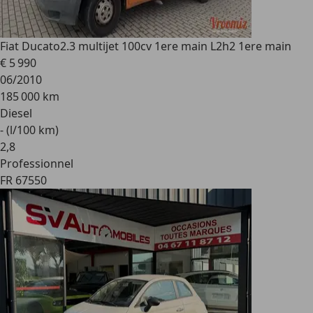
Fiat Ducato
2.3 multijet 100cv 1ere main L2h2 1ere main
€ 5 990
06/2010
185 000 km
Diesel
- (l/100 km)
2
,
8
Professionnel
FR 67550