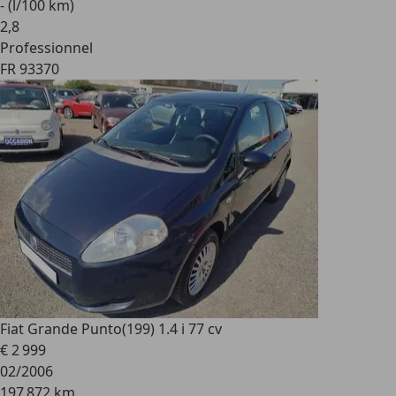
- (l/100 km)
2
,
8
Professionnel
FR 93370
Fiat Grande Punto
(199) 1.4 i 77 cv
€ 2 999
02/2006
197 872 km