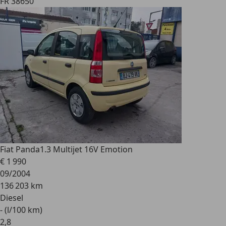
FR 38650
Fiat Panda
1.3 Multijet 16V Emotion
€ 1 990
09/2004
136 203 km
Diesel
- (l/100 km)
2
,
8