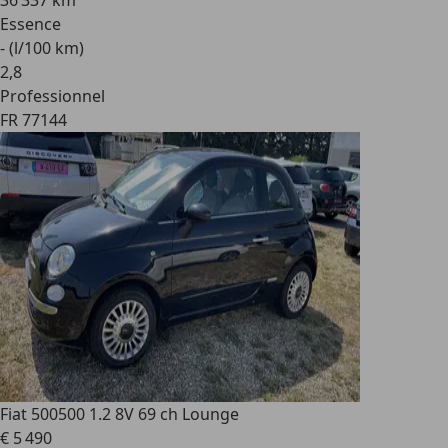
36 337 km
Essence
- (l/100 km)
2
,
8
Professionnel
FR 77144
Fiat 500
500 1.2 8V 69 ch Lounge
€ 5 490