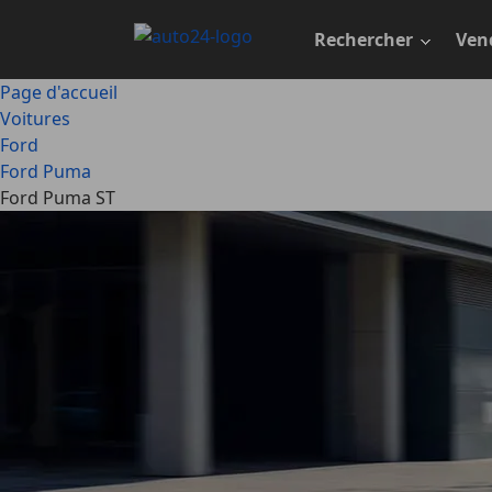
Passer
au
Rechercher
Ven
contenu
principal
Page d'accueil
Voitures
Ford
Ford Puma
Ford Puma ST