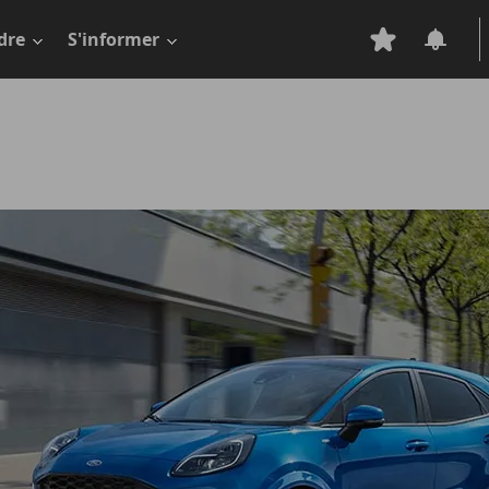
dre
S'informer