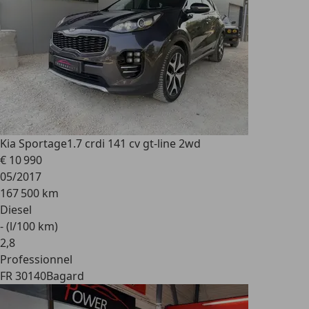
Kia Sportage
1.7 crdi 141 cv gt-line 2wd
€ 10 990
05/2017
167 500 km
Diesel
- (l/100 km)
2
,
8
Professionnel
FR 30140
Bagard