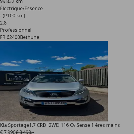
99 832 km
Électrique/Essence
- (l/100 km)
2
,
8
Professionnel
FR 62400
Bethune
Kia Sportage
1.7 CRDi 2WD 116 Cv Sense 1 ères mains
€ 7 990
€ 8 490,-