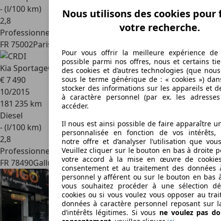
- (l/100 km)
Nous utilisons des cookies pour f
2
,
8
votre recherche.
Professionnel
FR 75002
Paris
Pour vous offrir la meilleure expérience de
possible parmi nos offres, nous et certains tie
Kia Sportage
CRDI
des cookies et d’autres technologies (que nou
€ 7 490
sous le terme générique de : « cookies ») dan
stocker des informations sur les appareils et 
10/2015
à caractère personnel (par ex. les adresses
181 235 km
accéder.
Diesel
Il nous est ainsi possible de faire apparaître u
- (l/100 km)
personnalisée en fonction de vos intérêts, 
2
,
8
notre offre et d’analyser l’utilisation que vou
Professionnel
Veuillez cliquer sur le bouton en bas à droite 
votre accord à la mise en œuvre de cookie
FR 78490
Galluis
consentement et au traitement des données à
personnel y afférent ou sur le bouton en bas 
vous souhaitez procéder à une sélection dét
cookies ou si vous voulez vous opposer au tra
données à caractère personnel reposant sur l
d’intérêts légitimes. Si vous
ne voulez pas do