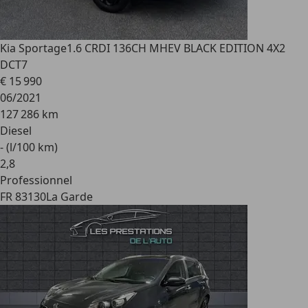
Kia Sportage
1.6 CRDI 136CH MHEV BLACK EDITION 4X2
DCT7
€ 15 990
06/2021
127 286 km
Diesel
- (l/100 km)
2
,
8
Professionnel
FR 83130
La Garde