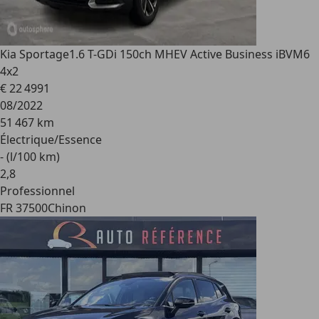
Kia Sportage
1.6 T-GDi 150ch MHEV Active Business iBVM6
4x2
€ 22 499
1
08/2022
51 467 km
Électrique/Essence
- (l/100 km)
2
,
8
Professionnel
FR 37500
Chinon