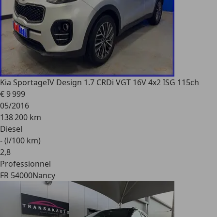
Kia Sportage
IV Design 1.7 CRDi VGT 16V 4x2 ISG 115ch
€ 9 999
05/2016
138 200 km
Diesel
- (l/100 km)
2
,
8
Professionnel
FR 54000
Nancy