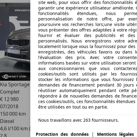
site web, pour vous offrir des fonctionnalités 
garantir une expérience utilisateur améliorée. 
fonctionnalités étendues, nous perm
personnalisation de notre offre, par ex
poursuivre vos recherches lors;une visite ultér
vous présenter des offres adaptées à votre rég
fournir et évaluer des publicités et de
personnalisés. Nous enregistrons votre adre
localement lorsque vous la fournissez pour des
enregistrées, des véhicules favoris ou dans 
l'évaluation des prix. Avec votre consent
informations basées sur votre utilisation seron
aux concessionnaires que vous contacterez
cookies/outils sont utilisés par les fourni
stocker les informations que vous fournissez 
Kia Sportage
1.7 CRDI - 115 - GT Line Full Options Suivi
demandes de financement pendant 30 jours e
réutiliser automatiquement pendant cette pé
Complet
répondre à de nouvelles demandes de finance
€ 12 980
ces cookies/outils, ces fonctionnalités étendue
07/2018
être utilisées en tout ou en partie.
150 000 km
Nous travaillons avec 263 fournisseurs.
Diesel
4,6 l/100 km (mixte)
|
Protection des données
Mentions légales
2
,
8