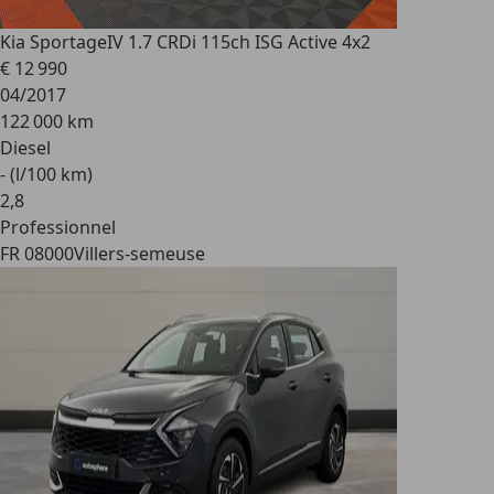
Kia Sportage
IV 1.7 CRDi 115ch ISG Active 4x2
€ 12 990
04/2017
122 000 km
Diesel
- (l/100 km)
2
,
8
Professionnel
FR 08000
Villers-semeuse