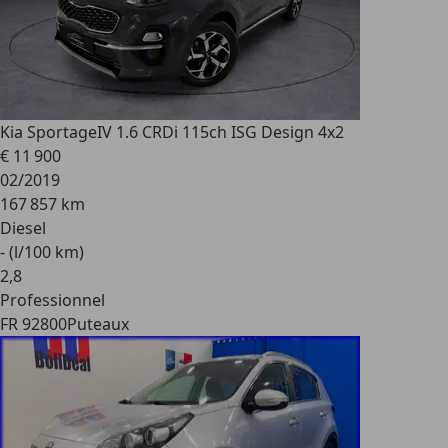
Kia Sportage
IV 1.6 CRDi 115ch ISG Design 4x2
€ 11 900
02/2019
167 857 km
Diesel
- (l/100 km)
2
,
8
Professionnel
FR 92800
Puteaux