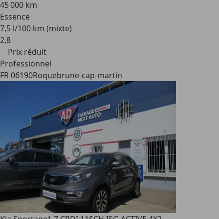
45 000 km
Essence
7,5 l/100 km (mixte)
2
,
8
Prix réduit
Professionnel
FR 06190
Roquebrune-cap-martin