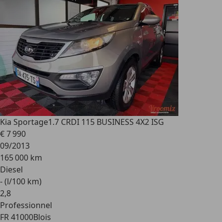
Kia Sportage
1.7 CRDI 115 BUSINESS 4X2 ISG
€ 7 990
09/2013
165 000 km
Diesel
- (l/100 km)
2
,
8
Professionnel
FR 41000
Blois