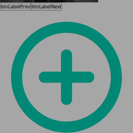
btnLabelPrev
btnLabelNext