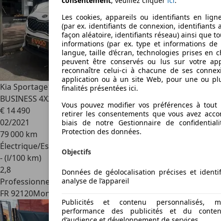
consentement
, veuillez cliquer
ici
.
Les cookies, appareils ou identifiants en ligne
(par ex. identifiants de connexion, identifiants
façon aléatoire, identifiants réseau) ainsi que t
informations (par ex. type et informations de 
langue, taille d’écran, technologies prises en c
peuvent être conservés ou lus sur votre app
reconnaître celui-ci à chacune de ses conne
application ou à un site Web, pour une ou pl
Kia Sportage
1.6 CRDI 115 HYBRID MHEV 48VOLT ACTIVE
finalités présentées ici.
BUSINESS 4X2
Vous pouvez modifier vos préférences à tout
€ 14 490
retirer les consentements que vous avez acco
02/2021
biais de notre Gestionnaire de confidential
Protection des données.
79 000 km
Électrique/Essence
Objectifs
- (l/100 km)
2
,
8
Données de géolocalisation précises et identif
analyse de l’appareil
Professionnel
FR 92120
Montrouge
Publicités et contenu personnalisés, 
performance des publicités et du conten
d’audience et développement de services