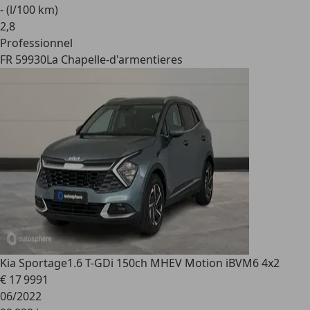
- (l/100 km)
2
,
8
Professionnel
FR 59930
La Chapelle-d'armentieres
Kia Sportage
1.6 T-GDi 150ch MHEV Motion iBVM6 4x2
€ 17 999
1
06/2022