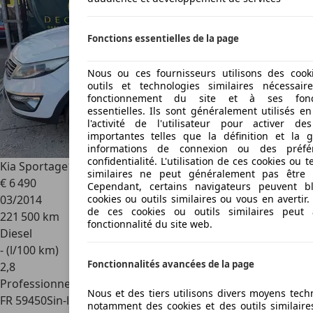
Fonctions essentielles de la page
Nous ou ces fournisseurs utilisons des cook
outils et technologies similaires nécessai
fonctionnement du site et à ses foncti
essentielles. Ils sont généralement utilisés e
l'activité de l'utilisateur pour activer de
importantes telles que la définition et la 
informations de connexion ou des préfé
confidentialité. L'utilisation de ces cookies ou 
Kia Sportage
1.7 CRDI 115 STYLE 2WD
similaires ne peut généralement pas être d
€ 6 490
Cependant, certains navigateurs peuvent b
03/2014
cookies ou outils similaires ou vous en avertir
de ces cookies ou outils similaires peut a
221 500 km
fonctionnalité du site web.
Diesel
- (l/100 km)
Fonctionnalités avancées de la page
2
,
8
Professionnel
Nous et des tiers utilisons divers moyens tech
FR 59450
Sin-le-noble
notamment des cookies et des outils similaire