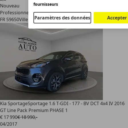
fournisseurs
Nouveau
Professionnel
Paramètres des données
Accepter
FR 59650
Villeneuve-d'ascq
Kia Sportage
Sportage 1.6 T-GDI - 177 - BV DCT 4x4 IV 2016
GT Line Pack Premium PHASE 1
€ 17 990
€ 18 990,-
04/2017