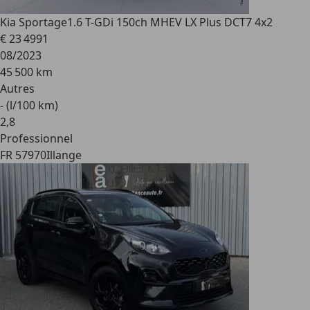
Kia Sportage
1.6 T-GDi 150ch MHEV LX Plus DCT7 4x2
€ 23 499
1
08/2023
45 500 km
Autres
- (l/100 km)
2
,
8
Professionnel
FR 57970
Illange