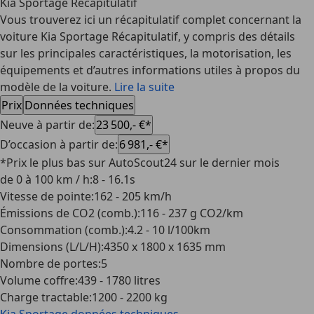
Kia Sportage Récapitulatif
Vous trouverez ici un récapitulatif complet concernant la
voiture Kia Sportage Récapitulatif, y compris des détails
sur les principales caractéristiques, la motorisation, les
équipements et d’autres informations utiles à propos du
modèle de la voiture.
Lire la suite
Prix
Données techniques
Neuve à partir de
:
23 500,- €*
D’occasion à partir de
:
6 981,- €*
*Prix le plus bas sur AutoScout24 sur le dernier mois
de 0 à 100 km / h
:
8 - 16.1s
Vitesse de pointe
:
162 - 205 km/h
Émissions de CO2 (comb.)
:
116 - 237 g CO2/km
Consommation (comb.)
:
4.2 - 10 l/100km
Dimensions (L/L/H)
:
4350 x 1800 x 1635 mm
Nombre de portes
:
5
Volume coffre
:
439 - 1780 litres
Charge tractable
:
1200 - 2200 kg