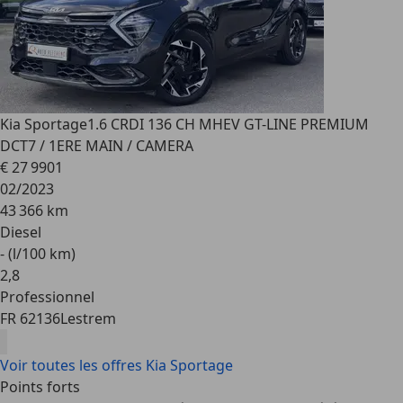
Kia Sportage
1.6 CRDI 136 CH MHEV GT-LINE PREMIUM
DCT7 / 1ERE MAIN / CAMERA
€ 27 990
1
02/2023
43 366 km
Diesel
- (l/100 km)
2
,
8
Professionnel
FR 62136
Lestrem
Voir toutes les offres Kia Sportage
Points forts