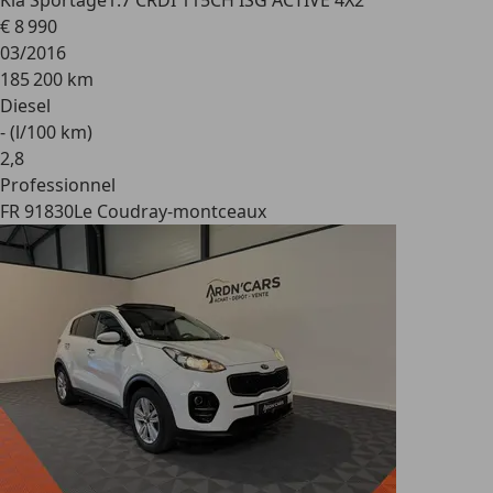
Kia Sportage
1.7 CRDI 115CH ISG ACTIVE 4X2
€ 8 990
03/2016
185 200 km
Diesel
- (l/100 km)
2
,
8
Professionnel
FR 91830
Le Coudray-montceaux