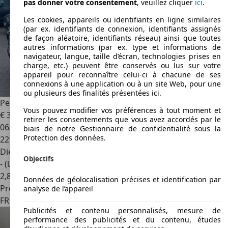
pas donner votre consentement
, veuillez cliquer
ici
.
Les cookies, appareils ou identifiants en ligne similaires
(par ex. identifiants de connexion, identifiants assignés
de façon aléatoire, identifiants réseau) ainsi que toutes
autres informations (par ex. type et informations de
navigateur, langue, taille d’écran, technologies prises en
charge, etc.) peuvent être conservés ou lus sur votre
appareil pour reconnaître celui-ci à chacune de ses
connexions à une application ou à un site Web, pour une
ou plusieurs des finalités présentées ici.
Peugeot 807
2.0 HDi 138 cv 7place
Vous pouvez modifier vos préférences à tout moment et
€ 3 490
retirer les consentements que vous avez accordés par le
06/2009
biais de notre Gestionnaire de confidentialité sous la
Protection des données.
225 000 km
Diesel
Objectifs
- (l/100 km)
2
,
8
Données de géolocalisation précises et identification par
Professionnel
analyse de l’appareil
FR 78200
Magnanville
Publicités et contenu personnalisés, mesure de
performance des publicités et du contenu, études