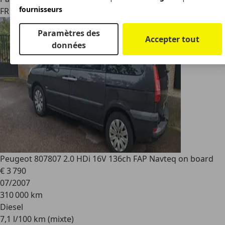
fournisseurs
FR 68200
Mulhouse
Paramètres des
Accepter tout
données
Peugeot 807
807 2.0 HDi 16V 136ch FAP Navteq on board
€ 3 790
07/2007
310 000 km
Diesel
7,1 l/100 km (mixte)