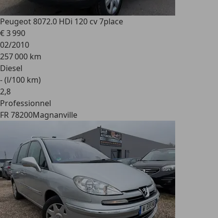
Peugeot 807
2.0 HDi 120 cv 7place
€ 3 990
02/2010
257 000 km
Diesel
- (l/100 km)
2
,
8
Professionnel
FR 78200
Magnanville