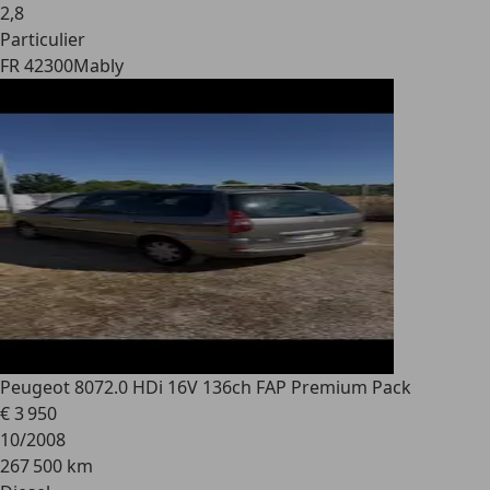
2
,
8
Particulier
FR 42300
Mably
Peugeot 807
2.0 HDi 16V 136ch FAP Premium Pack
€ 3 950
10/2008
267 500 km