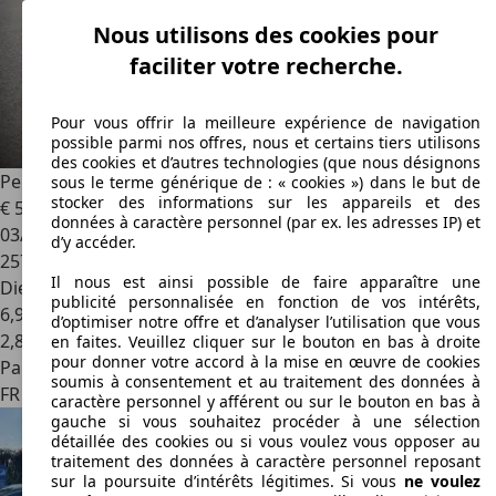
Nous utilisons des cookies pour
faciliter votre recherche.
Pour vous offrir la meilleure expérience de navigation
possible parmi nos offres, nous et certains tiers utilisons
des cookies et d’autres technologies (que nous désignons
Peugeot 807
2.0 HDi 16V 120ch Navteq on board
sous le terme générique de : « cookies ») dans le but de
stocker des informations sur les appareils et des
€ 5 000
données à caractère personnel (par ex. les adresses IP) et
03/2009
d’y accéder.
257 000 km
Il nous est ainsi possible de faire apparaître une
Diesel
publicité personnalisée en fonction de vos intérêts,
6,9 l/100 km (mixte)
d’optimiser notre offre et d’analyser l’utilisation que vous
2
,
8
en faites. Veuillez cliquer sur le bouton en bas à droite
pour donner votre accord à la mise en œuvre de cookies
Particulier
soumis à consentement et au traitement des données à
FR 59500
Douai
caractère personnel y afférent ou sur le bouton en bas à
gauche si vous souhaitez procéder à une sélection
détaillée des cookies ou si vous voulez vous opposer au
traitement des données à caractère personnel reposant
sur la poursuite d’intérêts légitimes. Si vous
ne voulez