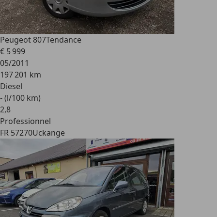
Peugeot 807
Tendance
€ 5 999
05/2011
197 201 km
Diesel
- (l/100 km)
2
,
8
Professionnel
FR 57270
Uckange