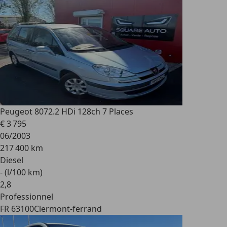
Peugeot 807
2.2 HDi 128ch 7 Places
€ 3 795
06/2003
217 400 km
Diesel
- (l/100 km)
2
,
8
Professionnel
FR 63100
Clermont-ferrand