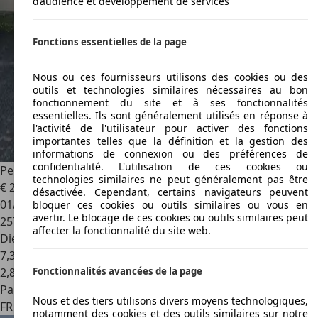
d’audience et développement de services
Fonctions essentielles de la page
Nous ou ces fournisseurs utilisons des cookies ou des
outils et technologies similaires nécessaires au bon
fonctionnement du site et à ses fonctionnalités
essentielles. Ils sont généralement utilisés en réponse à
l'activité de l'utilisateur pour activer des fonctions
importantes telles que la définition et la gestion des
informations de connexion ou des préférences de
confidentialité. L'utilisation de ces cookies ou
Peugeot 807
2.2 HDi SV
technologies similaires ne peut généralement pas être
€ 2 600
désactivée. Cependant, certains navigateurs peuvent
01/2005
bloquer ces cookies ou outils similaires ou vous en
avertir. Le blocage de ces cookies ou outils similaires peut
257 700 km
affecter la fonctionnalité du site web.
Diesel
7,3 l/100 km (mixte)
2
,
8
Fonctionnalités avancées de la page
Particulier
Nous et des tiers utilisons divers moyens technologiques,
FR 62830
Samer
notamment des cookies et des outils similaires sur notre