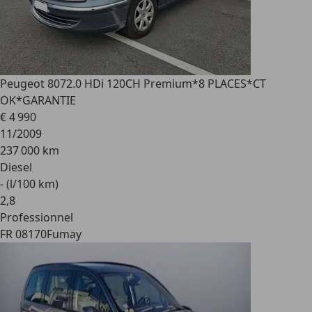
Peugeot 807
2.0 HDi 120CH Premium*8 PLACES*CT
OK*GARANTIE
€ 4 990
11/2009
237 000 km
Diesel
- (l/100 km)
2
,
8
Professionnel
FR 08170
Fumay