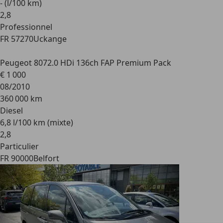
- (l/100 km)
2
,
8
Professionnel
FR 57270
Uckange
Peugeot 807
2.0 HDi 136ch FAP Premium Pack
€ 1 000
08/2010
360 000 km
Diesel
6,8 l/100 km (mixte)
2
,
8
Particulier
FR 90000
Belfort