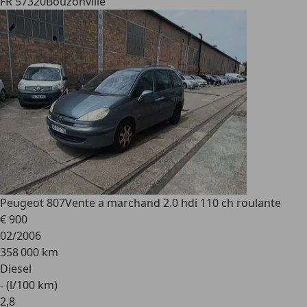
FR 57320
Bouzonville
Peugeot 807
Vente a marchand 2.0 hdi 110 ch roulante
€ 900
02/2006
358 000 km
Diesel
- (l/100 km)
2
,
8