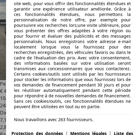
site web, pour vous offrir des fonctionnalités étendues et
garantir une expérience utilisateur améliorée. Grâce à
ces fonctionnalités étendues, nous permettons la
personnalisation de notre offre, par exemple pour
poursuivre vos recherches lors;une visite ultérieure, pour
vous présenter des offres adaptées à votre région ou
pour fournir et évaluer des publicités et des messages
personnalisés. Nous enregistrons votre adresse e-mail
localement lorsque vous la fournissez pour des
recherches enregistrées, des véhicules favoris ou dans le
cadre de l'évaluation des prix. Avec votre consentement,
des informations basées sur votre utilisation seront
transmises aux concessionnaires que vous contacterez.
Certains cookies/outils sont utilisés par les fournisseurs
pour stocker les informations que vous fournissez lors de
Peugeot 807
HDi 135 Family
vos demandes de financement pendant 30 jours et pour
les réutiliser automatiquement pendant cette période
€ 4 000
pour répondre à de nouvelles demandes de financement.
10/2007
Sans ces cookies/outils, ces fonctionnalités étendues ne
248 000 km
peuvent être utilisées en tout ou en partie.
Diesel
Nous travaillons avec 263 fournisseurs.
7,1 l/100 km (mixte)
2
,
8
|
|
Protection des données
Mentions légales
Liste des
Particulier