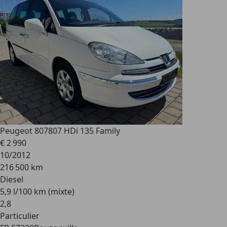
Peugeot 807
807 HDi 135 Family
€ 2 990
10/2012
216 500 km
Diesel
5,9 l/100 km (mixte)
2
,
8
Particulier