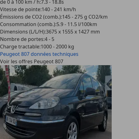
de 0 à 100 km / h
:
7.3 - 18.8s
Vitesse de pointe
:
140 - 241 km/h
Émissions de CO2 (comb.)
:
145 - 275 g CO2/km
Consommation (comb.)
:
5.9 - 11.5 l/100km
Dimensions (L/L/H)
:
3675 x 1555 x 1427 mm
Nombre de portes
:
4 - 5
Charge tractable
:
1000 - 2000 kg
Peugeot 807
données techniques
Voir les offres Peugeot 807