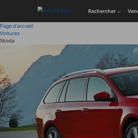
Passer
au
Rechercher
Ven
contenu
principal
Page d'accueil
Voitures
Skoda