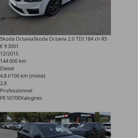
Skoda Octavia
Skoda Octavia 2.0 TDI 184 ch RS
€ 9 300
1
12/2015
144 000 km
Diesel
4,8 l/100 km (mixte)
2
,
8
Professionnel
FR 50700
Valognes