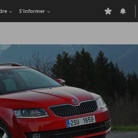
dre
S'informer