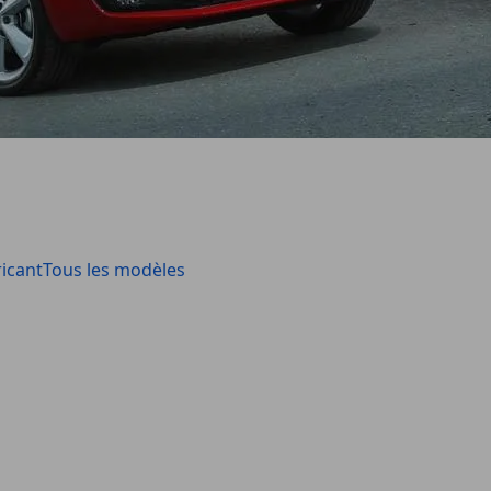
icant
Tous les modèles