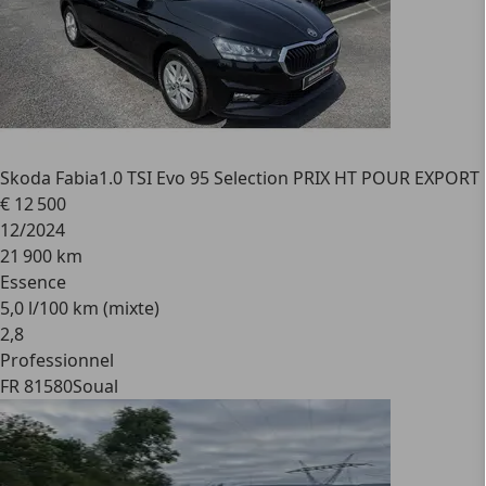
Skoda Fabia
1.0 TSI Evo 95 Selection PRIX HT POUR EXPORT
€ 12 500
12/2024
21 900 km
Essence
5,0 l/100 km (mixte)
2
,
8
Professionnel
FR 81580
Soual