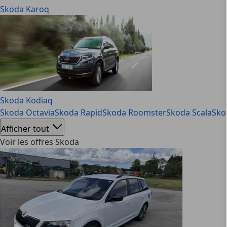
Skoda Karoq
Skoda Kodiaq
Skoda Octavia
Skoda Rapid
Skoda Roomster
Skoda Scala
Sko
Afficher tout
Voir les offres Skoda