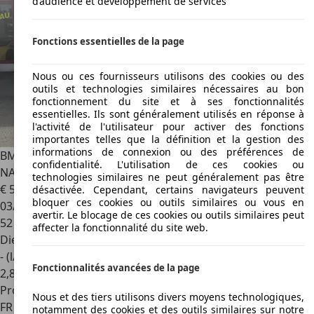
d’audience et développement de services
Fonctions essentielles de la page
Nous ou ces fournisseurs utilisons des cookies ou des
outils et technologies similaires nécessaires au bon
fonctionnement du site et à ses fonctionnalités
essentielles. Ils sont généralement utilisés en réponse à
l'activité de l'utilisateur pour activer des fonctions
importantes telles que la définition et la gestion des
informations de connexion ou des préférences de
BMW 340
M340d XDRIVE HEAD UP HARMAN KARDON CUIR
confidentialité. L'utilisation de ces cookies ou
NAVI
technologies similaires ne peut généralement pas être
€ 51 900
désactivée. Cependant, certains navigateurs peuvent
bloquer ces cookies ou outils similaires ou vous en
03/2023
avertir. Le blocage de ces cookies ou outils similaires peut
52 900 km
affecter la fonctionnalité du site web.
Diesel
- (l/100 km)
Fonctionnalités avancées de la page
2
,
8
Professionnel
Nous et des tiers utilisons divers moyens technologiques,
FR 57000
Metz
notamment des cookies et des outils similaires sur notre