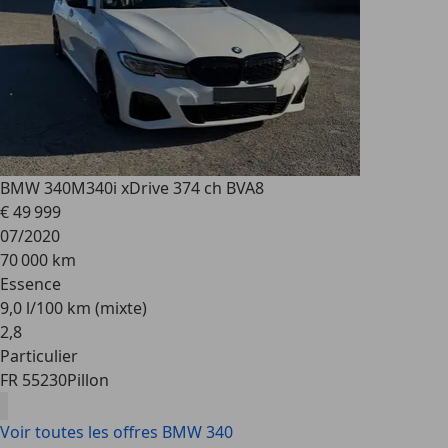
BMW 340
M340i xDrive 374 ch BVA8
€ 49 999
07/2020
70 000 km
Essence
9,0 l/100 km (mixte)
2
,
8
Particulier
FR 55230
Pillon
Voir toutes les offres BMW 340