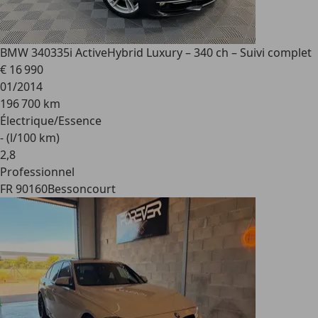
BMW 340
335i ActiveHybrid Luxury – 340 ch – Suivi complet
€ 16 990
01/2014
196 700 km
Électrique/Essence
- (l/100 km)
2
,
8
Professionnel
FR 90160
Bessoncourt