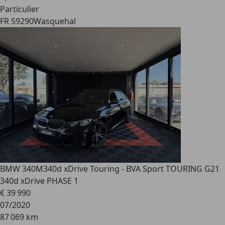
Particulier
FR 59290
Wasquehal
BMW 340
M340d xDrive Touring - BVA Sport TOURING G21
340d xDrive PHASE 1
€ 39 990
07/2020
87 069 km