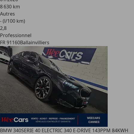
8 630 km
Autres
- (l/100 km)
2
,
8
Professionnel
FR 91160
Ballainvilliers
BMW 340
SERIE 40 ELECTRIC 340 E-DRIVE 143PPM 84KWH