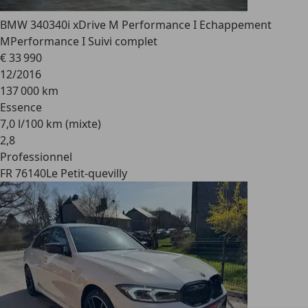
BMW 340
340i xDrive M Performance I Echappement
MPerformance I Suivi complet
€ 33 990
12/2016
137 000 km
Essence
7,0 l/100 km (mixte)
2
,
8
Professionnel
FR 76140
Le Petit-quevilly