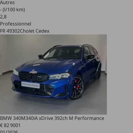
Autres
- (l/100 km)
2
,
8
Professionnel
FR 49302
Cholet Cedex
BMW 340
M340iA xDrive 392ch M Performance
€ 82 900
1
01/2026