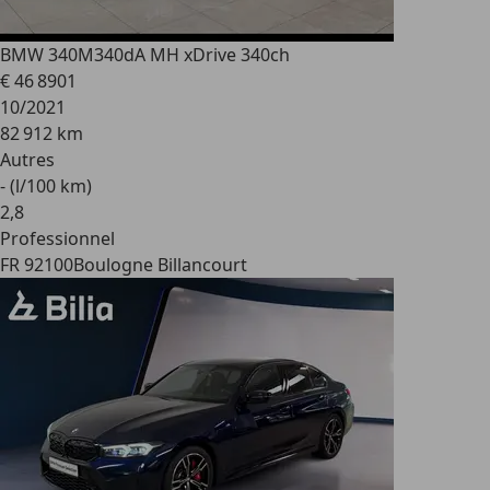
BMW 340
M340dA MH xDrive 340ch
€ 46 890
1
10/2021
82 912 km
Autres
- (l/100 km)
2
,
8
Professionnel
FR 92100
Boulogne Billancourt