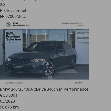
2
,
8
Professionnel
FR 57000
Metz
BMW 340
M340dA xDrive 340ch M Performance
€ 53 980
1
03/2023
90 676 km