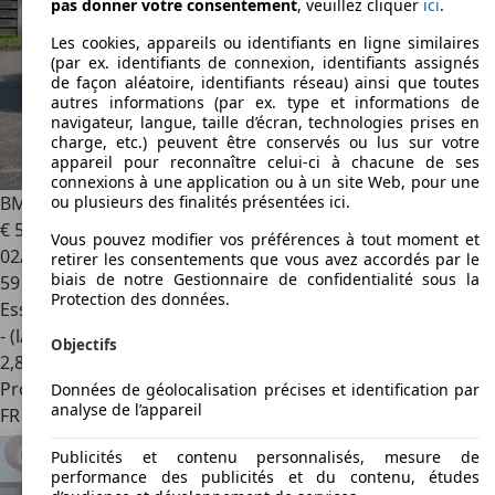
pas donner votre consentement
, veuillez cliquer
ici
.
Les cookies, appareils ou identifiants en ligne similaires
(par ex. identifiants de connexion, identifiants assignés
de façon aléatoire, identifiants réseau) ainsi que toutes
autres informations (par ex. type et informations de
navigateur, langue, taille d’écran, technologies prises en
charge, etc.) peuvent être conservés ou lus sur votre
appareil pour reconnaître celui-ci à chacune de ses
connexions à une application ou à un site Web, pour une
BMW 340
BMW M340I XDRIVE 374CH – PAS DE MALUS
ou plusieurs des finalités présentées ici.
€ 53 990
Vous pouvez modifier vos préférences à tout moment et
02/2020
retirer les consentements que vous avez accordés par le
biais de notre Gestionnaire de confidentialité sous la
59 990 km
Protection des données.
Essence
- (l/100 km)
Objectifs
2
,
8
Professionnel
Données de géolocalisation précises et identification par
analyse de l’appareil
FR 38190
Villard-bonnot
Publicités et contenu personnalisés, mesure de
performance des publicités et du contenu, études