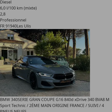
Diesel
6,0 l/100 km (mixte)
2
,
8
Professionnel
FR 91940
Les Ulis
BMW 340
SERIE GRAN COUPE G16 840d xDrive 340 BVA8 M
Sport Technic / 2ÈME MAIN ORIGINE FRANCE / SUIVI / 4
PNEUS NEUFS