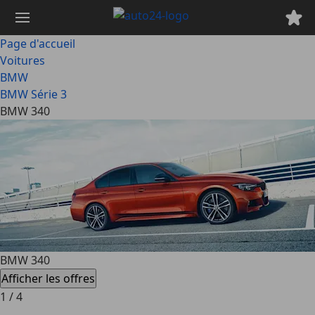
Passer
au
contenu
Page d'accueil
principal
Voitures
BMW
BMW Série 3
BMW 340
BMW 340
Afficher les offres
1
/
4