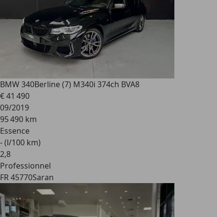
BMW 340
Berline (7) M340i 374ch BVA8
€ 41 490
09/2019
95 490 km
Essence
- (l/100 km)
2
,
8
Professionnel
FR 45770
Saran