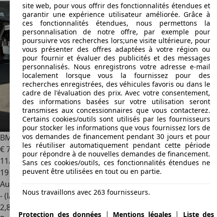
site web, pour vous offrir des fonctionnalités étendues et
garantir une expérience utilisateur améliorée. Grâce à
ces fonctionnalités étendues, nous permettons la
personnalisation de notre offre, par exemple pour
poursuivre vos recherches lors;une visite ultérieure, pour
vous présenter des offres adaptées à votre région ou
pour fournir et évaluer des publicités et des messages
personnalisés. Nous enregistrons votre adresse e-mail
localement lorsque vous la fournissez pour des
recherches enregistrées, des véhicules favoris ou dans le
cadre de l'évaluation des prix. Avec votre consentement,
des informations basées sur votre utilisation seront
transmises aux concessionnaires que vous contacterez.
Certains cookies/outils sont utilisés par les fournisseurs
pour stocker les informations que vous fournissez lors de
vos demandes de financement pendant 30 jours et pour
BMW 340
M340dA xDrive 340ch M Performance
les réutiliser automatiquement pendant cette période
€ 78 900
pour répondre à de nouvelles demandes de financement.
11/2024
Sans ces cookies/outils, ces fonctionnalités étendues ne
peuvent être utilisées en tout ou en partie.
19 035 km
Autres
Nous travaillons avec 263 fournisseurs.
- (l/100 km)
2
,
8
|
|
Protection des données
Mentions légales
Liste des