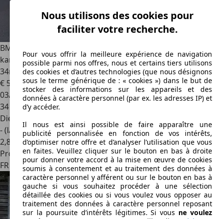
Nous utilisons des cookies pour
faciliter votre recherche.
BMW 340
m340d xdrive 340 cv lci sieges m sport harman
Pour vous offrir la meilleure expérience de navigation
kardon suspension pilotee pack innovation configuration
possible parmi nos offres, nous et certains tiers utilisons
34mkm malus inclus
des cookies et d’autres technologies (que nous désignons
sous le terme générique de : « cookies ») dans le but de
€ 54 999
stocker des informations sur les appareils et des
03/2023
données à caractère personnel (par ex. les adresses IP) et
34 550 km
d’y accéder.
Diesel
Il nous est ainsi possible de faire apparaître une
- (l/100 km)
publicité personnalisée en fonction de vos intérêts,
2
,
8
d’optimiser notre offre et d’analyser l’utilisation que vous
en faites. Veuillez cliquer sur le bouton en bas à droite
Professionnel
pour donner votre accord à la mise en œuvre de cookies
FR 08230
Gué-d'hossus
soumis à consentement et au traitement des données à
caractère personnel y afférent ou sur le bouton en bas à
gauche si vous souhaitez procéder à une sélection
détaillée des cookies ou si vous voulez vous opposer au
traitement des données à caractère personnel reposant
sur la poursuite d’intérêts légitimes. Si vous
ne voulez