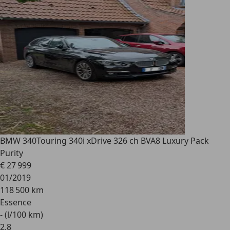
BMW 340
Touring 340i xDrive 326 ch BVA8 Luxury Pack
Purity
€ 27 999
01/2019
118 500 km
Essence
- (l/100 km)
2
,
8