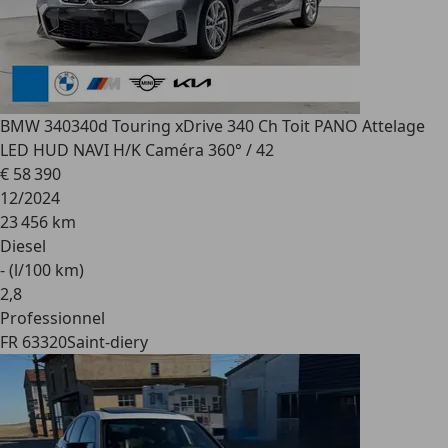
BMW 340
340d Touring xDrive 340 Ch Toit PANO Attelage
LED HUD NAVI H/K Caméra 360° / 42
€ 58 390
12/2024
23 456 km
Diesel
- (l/100 km)
2
,
8
Professionnel
FR 63320
Saint-diery