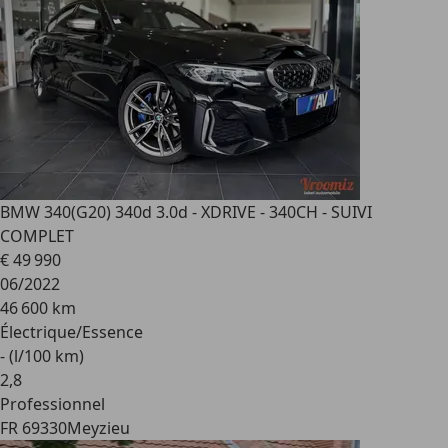
BMW 340
(G20) 340d 3.0d - XDRIVE - 340CH - SUIVI
COMPLET
€ 49 990
06/2022
46 600 km
Électrique/Essence
- (l/100 km)
2
,
8
Professionnel
FR 69330
Meyzieu