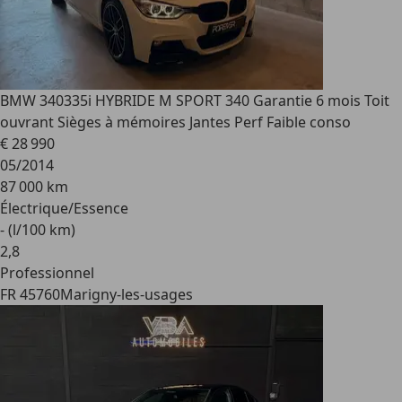
BMW 340
335i HYBRIDE M SPORT 340 Garantie 6 mois Toit
ouvrant Sièges à mémoires Jantes Perf Faible conso
€ 28 990
05/2014
87 000 km
Électrique/Essence
- (l/100 km)
2
,
8
Professionnel
FR 45760
Marigny-les-usages