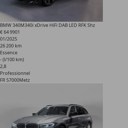
BMW 340
M340i xDrive HiFi DAB LED RFK Shz
€ 64 990
1
01/2025
26 200 km
Essence
- (l/100 km)
2
,
8
Professionnel
FR 57000
Metz