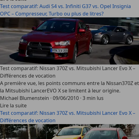
Test comparatif: Audi S4 vs. Infiniti G37 vs. Opel Insignia
OPC – Compresseur, Turbo ou plus de litres?
Test comparatif: Nissan 370Z vs. Mitsubishi Lancer Evo X –
Différences de vocation
A première vue, les points communs entre la Nissan370Z et
la Mitsubishi LancerEVO X se limitent à leur origine.
Michael Blumenstein
·
09/06/2010
·
3 min lus
Lire la suite
Test comparatif: Nissan 370Z vs. Mitsubishi Lancer Evo X –
Différences de vocation