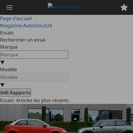
Passer
au
contenu
Page d'accueil
principal
Magazine AutoScout24
Essais
Rechercher un essai
Marque
▼
Modèle
▼
646
Rapports
Essais: Articles les plus récents