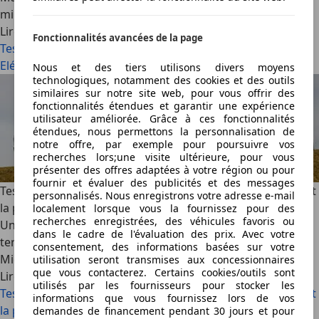
min lus
Lire la suite
Fonctionnalités avancées de la page
Test comparatif: Audi A3 Cabrio vs. BMW 1er Cabrio –
Elégance ou capacité de chargement ?
Nous et des tiers utilisons divers moyens
technologiques, notamment des cookies et des outils
similaires sur notre site web, pour vous offrir des
fonctionnalités étendues et garantir une expérience
utilisateur améliorée. Grâce à ces fonctionnalités
étendues, nous permettons la personnalisation de
notre offre, par exemple pour poursuivre vos
recherches lors;une visite ultérieure, pour vous
présenter des offres adaptées à votre région ou pour
fournir et évaluer des publicités et des messages
Test comparatif: Honda CR-V vs. VW Tiguan – Les deux font
personnalisés. Nous enregistrons votre adresse e-mail
la paire
localement lorsque vous la fournissez pour des
recherches enregistrées, des véhicules favoris ou
Un acheteur choisit un SUV parce qu’il a envie d’un tout-
dans le cadre de l'évaluation des prix. Avec votre
terrain.
consentement, des informations basées sur votre
Michael Gebhardt
·
01/12/2008
·
8 min lus
utilisation seront transmises aux concessionnaires
que vous contacterez. Certains cookies/outils sont
Lire la suite
utilisés par les fournisseurs pour stocker les
Test comparatif: Honda CR-V vs. VW Tiguan – Les deux font
informations que vous fournissez lors de vos
la paire
demandes de financement pendant 30 jours et pour