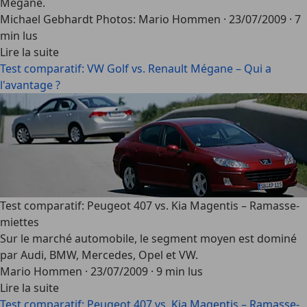
Mégane.
Michael Gebhardt Photos: Mario Hommen
·
23/07/2009
·
7
min lus
Lire la suite
Test comparatif: VW Golf vs. Renault Mégane – Qui a
l'avantage ?
Test comparatif: Peugeot 407 vs. Kia Magentis – Ramasse-
miettes
Sur le marché automobile, le segment moyen est dominé
par Audi, BMW, Mercedes, Opel et VW.
Mario Hommen
·
23/07/2009
·
9 min lus
Lire la suite
Test comparatif: Peugeot 407 vs. Kia Magentis – Ramasse-