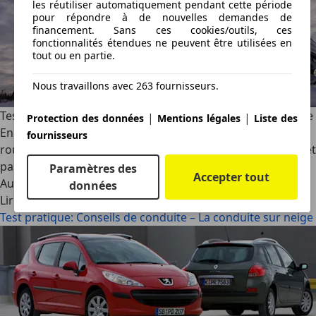
les réutiliser automatiquement pendant cette période
pour répondre à de nouvelles demandes de
financement. Sans ces cookies/outils, ces
fonctionnalités étendues ne peuvent être utilisées en
tout ou en partie.
Nous travaillons avec 263 fournisseurs.
Test pratique: Conseils de conduite – La conduite sur neige
|
|
Protection des données
Mentions légales
Liste des
En hiver, basses températures et faible adhérence des
fournisseurs
routes entrainent des conditions de roulage spécifiques, et
pas seulement en montagne
Paramètres des
Accepter tout
AutoScout24
·
28/11/2008
·
5 min lus
données
Lire la suite
Test pratique: Conseils de conduite – La conduite sur neige