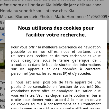
même nom de Honda et Kia. Mélodie jazz délicate chez
Honda ou sonorité soul intense chez Kia.
Michael Blumenstein Photos: Mario Hommen
·
11/05/2009
·
9 min lus
Nous utilisons des cookies pour
Lire la suite
Test comparatif: Honda Jazz vs. Kia Soul – En avant la
faciliter votre recherche.
musique !
Pour vous offrir la meilleure expérience de navigation
possible parmi nos offres, nous et certains tiers
utilisons des cookies et d’autres technologies (que
nous désignons sous le terme générique de :
« cookies ») dans le but de stocker des informations
sur les appareils et des données à caractère
personnel (par ex. les adresses IP) et d’y accéder.
Il nous est ainsi possible de faire apparaître une
Test comparatif: Audi A8 3.0 TDI vs. Jaguar XJ 2.7D et VW
publicité personnalisée en fonction de vos intérêts,
Phaeton 3.0 TDI – Economiser
d’optimiser notre offre et d’analyser l’utilisation que
L’époque où de gigantesques douze cylindres attendaient
vous en faites. Veuillez cliquer sur le bouton en bas à
droite pour donner votre accord à la mise en œuvre
les PDG à la sortie du bureau est bel et bien révolue.
de cookies soumis à consentement et au traitement
L’heure est aujourd’hui à l’économie, y compris aux plus
des données à caractère personnel y afférent ou sur