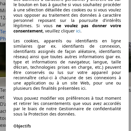
hauts rangs.
le bouton en bas à gauche si vous souhaitez procéder
à une sélection détaillée des cookies ou si vous voulez
Michael Gebhardt Photos: Michael Blumenstein
·
vous opposer au traitement des données à caractère
12/02/2009
·
9 min lus
personnel reposant sur la poursuite d’intérêts
Lire la suite
légitimes. Si vous
ne voulez pas donner votre
consentement
, veuillez cliquer
ici
.
Test comparatif: Audi A8 3.0 TDI vs. Jaguar XJ 2.7D et VW
Phaeton 3.0 TDI – Economiser
Les cookies, appareils ou identifiants en ligne
similaires (par ex. identifiants de connexion,
identifiants assignés de façon aléatoire, identifiants
réseau) ainsi que toutes autres informations (par ex.
type et informations de navigateur, langue, taille
d’écran, technologies prises en charge, etc.) peuvent
être conservés ou lus sur votre appareil pour
reconnaître celui-ci à chacune de ses connexions à
une application ou à un site Web, pour une ou
plusieurs des finalités présentées ici.
Test comparatif: BMW 123d Coupé vs. Volvo C30 D5 – Belles
et rebelles
Vous pouvez modifier vos préférences à tout moment
et retirer les consentements que vous avez accordés
D’après l’Office allemand de l’automobile, la tendance est
par le biais de notre Gestionnaire de confidentialité
actuellement aux petites voitures. La clientèle aisée,
sous la Protection des données.
toutefois, n’est pas prête à renoncer à une certaine
exclusivité. Nous avons donc examiné de plus près deux
Objectifs