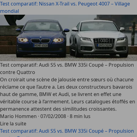
Test comparatif: Nissan X-Trail vs. Peugeot 4007 – Village
mondial
Test comparatif: Audi S5 vs. BMW 335i Coupé – Propulsion
contre Quattro
On croirait une scène de jalousie entre sœurs où chacune
réclame ce que l’autre a. Les deux constructeurs bavarois
haut de gamme, BMW et Audi, se livrent en effet une
véritable course à l’armement. Leurs catalogues étoffés en
permanence attestent des similitudes croissantes.
Mario Hommen
·
07/02/2008
·
8 min lus
Lire la suite
Test comparatif: Audi S5 vs. BMW 335i Coupé – Propulsion