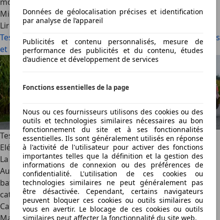
modèles qui devraient leur plaire.
Données de géolocalisation précises et identification
Michael Blumenstein
·
19/01/2009
·
9 min lus
par analyse de l’appareil
Lire la suite
Test comparatif: BMW 123d Coupé vs. Volvo C30 D5 – Belles
Publicités et contenu personnalisés, mesure de
et rebelles
performance des publicités et du contenu, études
d’audience et développement de services
Fonctions essentielles de la page
Nous ou ces fournisseurs utilisons des cookies ou des
outils et technologies similaires nécessaires au bon
fonctionnement du site et à ses fonctionnalités
Test comparatif: Audi A3 Cabrio vs. BMW 1er Cabrio –
essentielles. Ils sont généralement utilisés en réponse
Elégance ou capacité de chargement ?
à l'activité de l'utilisateur pour activer des fonctions
importantes telles que la définition et la gestion des
La concurrence entre les constructeurs bavarois, BMW et
informations de connexion ou des préférences de
Audi, se livre sur un nombre croissant de champs de
confidentialité. L'utilisation de ces cookies ou
bataille. La dernière ligne de front en date se situe dans la
technologies similaires ne peut généralement pas
être désactivée. Cependant, certains navigateurs
catégorie des compactes entre l’A3 Cabrio et la Série 1
peuvent bloquer ces cookies ou outils similaires ou
Cabrio. Nous avons opposé en duel les deux bravaches.
vous en avertir. Le blocage de ces cookies ou outils
Mario Hommen Photos: Michael Gebhardt
·
09/12/2008
·
7
similaires peut affecter la fonctionnalité du site web.