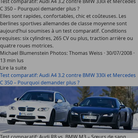
Test comparatif: Audi A4 3.2 contre BMW 330i et Mercedes
C 350 – Pourquoi demander plus ?
Elles sont rapides, confortables, chic et coûteuses. Les
berlines sportives allemandes de classe moyenne sont
aujourd’hui soumises à un test comparatif. Conditions
requises: six cylindres, 265 CV ou plus, traction arrière ou
quatre roues motrices.
Michael Blumenstein Photos: Thomas Weiss
·
30/07/2008
·
13 min lus
Lire la suite
Test comparatif: Audi A4 3.2 contre BMW 330i et Mercedes
C 350 – Pourquoi demander plus ?
Test comparatif: Audi R8 vs. BMW M3 – Sœurs de sang